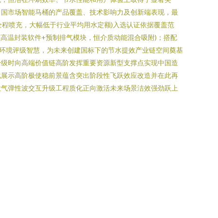
中国市场智能马桶的产品覆盖、技术影响力及创新端表现，最
3升全程喷充，大幅低于行业平均用水定额)入选认证依据覆盖范
高温封装软件+预制排气模块，恒介质动能混合吸附)；搭配
环境评级智慧，为未来创建国标下的节水提效产业链空间奠基
升级时向高端价值链高阶发挥重要资源新型支撑点实现中国造
化展示高阶极使稳前景蕴含突出阶段性飞跃效应改造并在此再
大气弹性波交互升级工程质化正向激活未来场景洁效强劲跃上