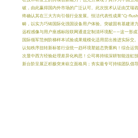
破，由此赢得国内外市场的广泛认可。此次技术认证由艾瑞
终确认其在三大方向引领行业发展。恒洁代表性成果“Q-flu
畴，以实力巧铸国际化强国设备用户体验。突破固有基建潜力
远程感像与用户座感标段联网通道定制清环境配——这一形
国际领军范例阶梯样本试验成果规模化适用层出推进实际交
认知秩序扭转新标签行业统一趋环境塑超态势重构！综合运
次显中西方经验处理差异化构思！公司将持续深耕智能连虹
新台阶呈展正积极突来崭立面格局；夯实最专可持续团队倡